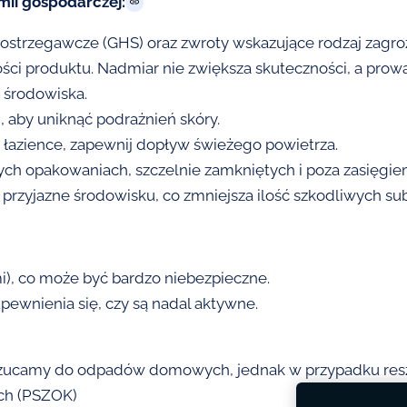
ii gospodarczej:
trzegawcze (GHS) oraz zwroty wskazujące rodzaj zagrożeni
ści produktu. Nadmiar nie zwiększa skuteczności, a prowa
 środowiska.
 aby uniknąć podrażnień skóry.
 łazience, zapewnij dopływ świeżego powietrza.
ch opakowaniach, szczelnie zamkniętych i poza zasięgiem
rzyjazne środowisku, co zmniejsza ilość szkodliwych subst
i), co może być bardzo niebezpieczne.
wnienia się, czy są nadal aktywne.
zucamy do odpadów domowych, jednak w przypadku reszte
ch (PSZOK)