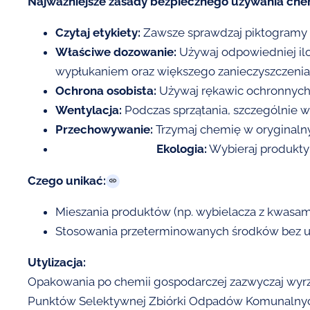
Najważniejsze zasady bezpiecznego używania chem
Czytaj etykiety:
Zawsze sprawdzaj piktogramy os
Właściwe dozowanie:
Używaj odpowiedniej ilo
wypłukaniem oraz większego zanieczyszczenia
Ochrona osobista:
Używaj rękawic ochronnych,
Wentylacja:
Podczas sprzątania, szczególnie w
Przechowywanie:
Trzymaj chemię w oryginalny
Ekologia:
Wybieraj produkty p
Czego unikać:
Mieszania produktów (np. wybielacza z kwasam
Stosowania przeterminowanych środków bez upe
Utylizacja:
Opakowania po chemii gospodarczej zazwyczaj wyr
Punktów Selektywnej Zbiórki Odpadów Komunalny