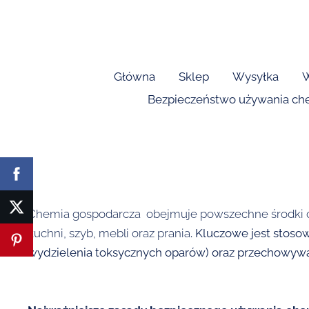
Główna
Sklep
Wysyłka
W
Bezpieczeństwo używania ch
Chemia gospodarcza obejmuje powszechne środki czys
kuchni, szyb, mebli oraz prania
. Kluczowe jest stoso
wydzielenia toksycznych oparów) oraz przechowywan